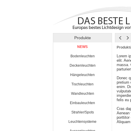
Produkte
NEWS
Produktü
Lorem ip
Bodenleuchten
elit. Ae
massa. 
Deckenleuchten
parturie
Hängeleuchten
Donec qu
pretium
Tischleuchten
enim. Do
vulputat
Wandleuchten
imperdie
felis eu
Einbauleuchten
Cras da
Strahler/Spots
Aenean v
porttito
Leuchtensysteme
Aliquam 