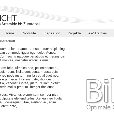
Home
Produkte
Inspiration
Projekte
A-Z Partner
berschrift
sum dolor sit amet, consectetuer adipiscing
nean commodo ligula eget dolor. Aenean
Cum sociis natoque penatibus et magnis dis
nt montes, nascetur ridiculus mus.
am felis, ultricies nec, pellentesque eu,
 quis, sem. Nulla consequat massa quis
nec pede justo, fringilla vel, aliquet nec,
e eget, arcu. In enim justo, rhoncus ut,
t a, venenatis vitae, justo. Nullam dictum
 pede mollis pretium. Integer tincidunt.
pibus. Vivamus elementum semper nisi.
ulputate eleifend tellus. Aenean leo ligula,
r eu, consequat vitae, eleifend ac, enim.
lorem ante,