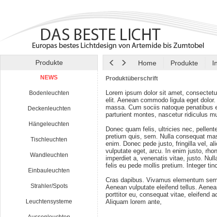
Produkte
Home
Produkte
I
NEWS
Produktüberschrift
Lorem ipsum dolor sit amet, consectetu
Bodenleuchten
elit. Aenean commodo ligula eget dolor
massa. Cum sociis natoque penatibus e
Deckenleuchten
parturient montes, nascetur ridiculus m
Hängeleuchten
Donec quam felis, ultricies nec, pellen
pretium quis, sem. Nulla consequat ma
Tischleuchten
enim. Donec pede justo, fringilla vel, al
vulputate eget, arcu. In enim justo, rho
Wandleuchten
imperdiet a, venenatis vitae, justo. Nul
felis eu pede mollis pretium. Integer tin
Einbauleuchten
Cras dapibus. Vivamus elementum semp
Strahler/Spots
Aenean vulputate eleifend tellus. Aenean
porttitor eu, consequat vitae, eleifend a
Leuchtensysteme
Aliquam lorem ante,