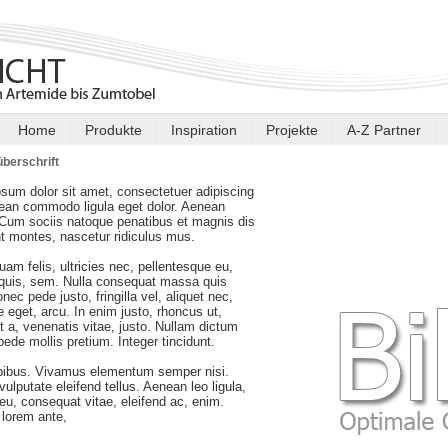
Home
Produkte
Inspiration
Projekte
A-Z Partner
berschrift
sum dolor sit amet, consectetuer adipiscing
nean commodo ligula eget dolor. Aenean
Cum sociis natoque penatibus et magnis dis
nt montes, nascetur ridiculus mus.
am felis, ultricies nec, pellentesque eu,
 quis, sem. Nulla consequat massa quis
nec pede justo, fringilla vel, aliquet nec,
e eget, arcu. In enim justo, rhoncus ut,
t a, venenatis vitae, justo. Nullam dictum
 pede mollis pretium. Integer tincidunt.
pibus. Vivamus elementum semper nisi.
ulputate eleifend tellus. Aenean leo ligula,
r eu, consequat vitae, eleifend ac, enim.
lorem ante,