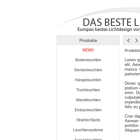
Produkte
NEWS
Produktü
Lorem ip
Bodenleuchten
elit. Ae
massa. 
Deckenleuchten
parturie
Hängeleuchten
Donec qu
pretium
Tischleuchten
enim. Do
vulputat
Wandleuchten
imperdie
felis eu
Einbauleuchten
Cras da
Strahler/Spots
Aenean v
porttito
Leuchtensysteme
Aliquam 