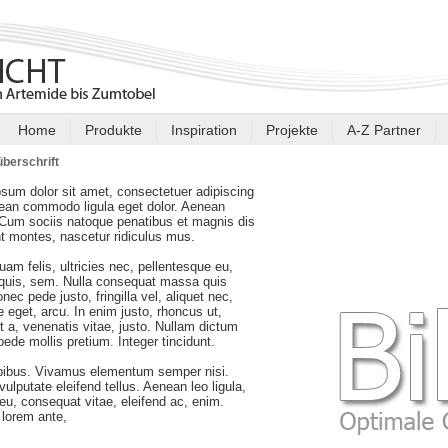
Home
Produkte
Inspiration
Projekte
A-Z Partner
berschrift
sum dolor sit amet, consectetuer adipiscing
nean commodo ligula eget dolor. Aenean
Cum sociis natoque penatibus et magnis dis
nt montes, nascetur ridiculus mus.
am felis, ultricies nec, pellentesque eu,
 quis, sem. Nulla consequat massa quis
nec pede justo, fringilla vel, aliquet nec,
e eget, arcu. In enim justo, rhoncus ut,
t a, venenatis vitae, justo. Nullam dictum
 pede mollis pretium. Integer tincidunt.
pibus. Vivamus elementum semper nisi.
ulputate eleifend tellus. Aenean leo ligula,
r eu, consequat vitae, eleifend ac, enim.
lorem ante,