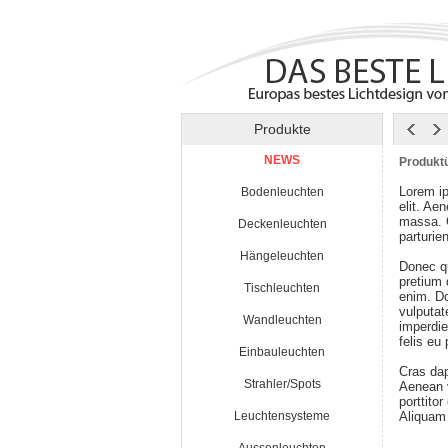
Produkte
NEWS
Produktü
Lorem ip
Bodenleuchten
elit. Ae
massa. 
Deckenleuchten
parturie
Hängeleuchten
Donec qu
pretium
Tischleuchten
enim. Do
vulputat
Wandleuchten
imperdie
felis eu
Einbauleuchten
Cras da
Strahler/Spots
Aenean v
porttito
Leuchtensysteme
Aliquam 