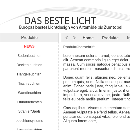
Produkte
Home
Produkte
I
NEWS
Produktüberschrift
Lorem ipsum dolor sit amet, consectetu
Bodenleuchten
elit. Aenean commodo ligula eget dolor
massa. Cum sociis natoque penatibus e
Deckenleuchten
parturient montes, nascetur ridiculus m
Hängeleuchten
Donec quam felis, ultricies nec, pellen
pretium quis, sem. Nulla consequat ma
Tischleuchten
enim. Donec pede justo, fringilla vel, al
vulputate eget, arcu. In enim justo, rho
Wandleuchten
imperdiet a, venenatis vitae, justo. Nul
felis eu pede mollis pretium. Integer tin
Einbauleuchten
Cras dapibus. Vivamus elementum semp
Strahler/Spots
Aenean vulputate eleifend tellus. Aenean
porttitor eu, consequat vitae, eleifend a
Leuchtensysteme
Aliquam lorem ante,