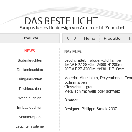
Produkte
Home
Produkte
I
NEWS
RAY F1/F2
Leuchtmittel: Halogen-Glühlampe
Bodenleuchten
150W E27 2870lm ∅360 H1280mm
205W E27 4200lm ∅430 H1710mm
Deckenleuchten
Material: Aluminium, Polycarbonat, Text
Hängeleuchten
Schirmfarben
Glasschirm: grau
Tischleuchten
Metallschirm: weiß oder schwarz
Wandleuchten
Dimmer
Einbauleuchten
Designer: Philippe Starck 2007
Strahler/Spots
Leuchtensysteme