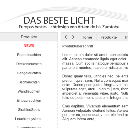
Produkte
Home
Produkte
I
NEWS
Produktüberschrift
Lorem ipsum dolor sit amet, consectetu
Bodenleuchten
elit. Aenean commodo ligula eget dolor
massa. Cum sociis natoque penatibus e
Deckenleuchten
parturient montes, nascetur ridiculus m
Hängeleuchten
Donec quam felis, ultricies nec, pellen
pretium quis, sem. Nulla consequat ma
Tischleuchten
enim. Donec pede justo, fringilla vel, al
vulputate eget, arcu. In enim justo, rho
Wandleuchten
imperdiet a, venenatis vitae, justo. Nul
felis eu pede mollis pretium. Integer tin
Einbauleuchten
Cras dapibus. Vivamus elementum semp
Strahler/Spots
Aenean vulputate eleifend tellus. Aenean
porttitor eu, consequat vitae, eleifend a
Leuchtensysteme
Aliquam lorem ante,