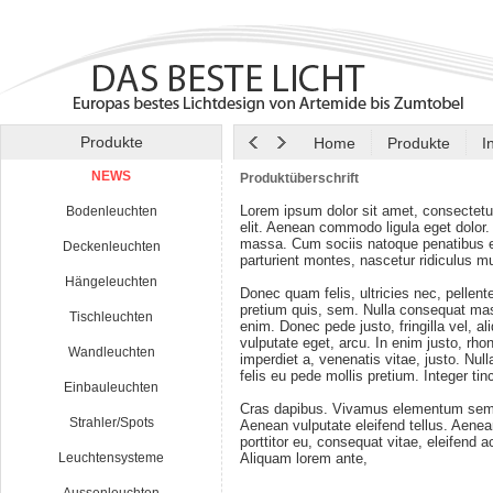
Produkte
Home
Produkte
I
NEWS
Produktüberschrift
Lorem ipsum dolor sit amet, consectetu
Bodenleuchten
elit. Aenean commodo ligula eget dolor
massa. Cum sociis natoque penatibus e
Deckenleuchten
parturient montes, nascetur ridiculus m
Hängeleuchten
Donec quam felis, ultricies nec, pellen
pretium quis, sem. Nulla consequat ma
Tischleuchten
enim. Donec pede justo, fringilla vel, al
vulputate eget, arcu. In enim justo, rho
Wandleuchten
imperdiet a, venenatis vitae, justo. Nul
felis eu pede mollis pretium. Integer tin
Einbauleuchten
Cras dapibus. Vivamus elementum semp
Strahler/Spots
Aenean vulputate eleifend tellus. Aenean
porttitor eu, consequat vitae, eleifend a
Leuchtensysteme
Aliquam lorem ante,