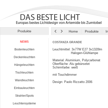
Produkte
Home
Produkte
I
NEWS
COSTANZA GRANDE
Leuchtmittel: 3x77W E27 3x1320lm
Bodenleuchten
Halogen-Glühlampe
Deckenleuchten
Material: Aluminium, Polycarbonat
Oberfläche: Alu gebürsetet
Hängeleuchten
Schirmfarbe: weiß
Tischleuchten
mit Touchdimmer
Wandleuchten
Design: Paolo Rizzatto 2006
Einbauleuchten
Strahler/Spots
Leuchtensysteme