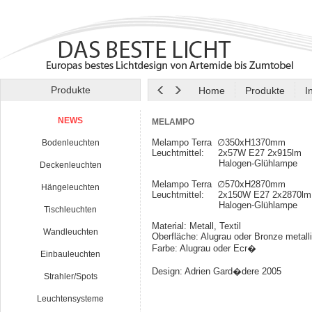
Produkte
Home
Produkte
I
NEWS
MELAMPO
Melampo Terra ∅350xH1370mm
Bodenleuchten
Leuchtmittel: 2x57W E27 2x915lm
Halogen-Glühlampe
Deckenleuchten
Melampo Terra ∅570xH2870mm
Hängeleuchten
Leuchtmittel: 2x150W E27 2x2870l
Halogen-Glühlampe
Tischleuchten
Material: Metall, Textil
Wandleuchten
Oberfläche: Alugrau oder Bronze metall
Farbe: Alugrau oder Ecr�
Einbauleuchten
Design: Adrien Gard�dere 2005
Strahler/Spots
Leuchtensysteme