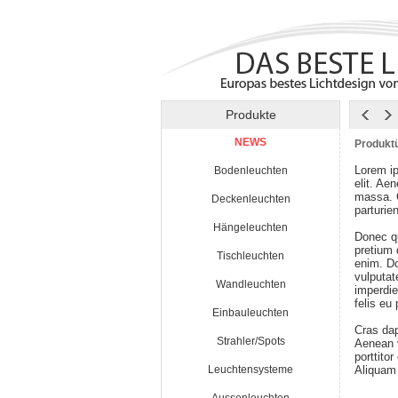
Produkte
NEWS
Produktü
Lorem ip
Bodenleuchten
elit. Ae
massa. 
Deckenleuchten
parturie
Hängeleuchten
Donec qu
pretium
Tischleuchten
enim. Do
vulputat
Wandleuchten
imperdie
felis eu
Einbauleuchten
Cras da
Strahler/Spots
Aenean v
porttito
Leuchtensysteme
Aliquam 