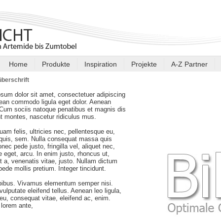
Home
Produkte
Inspiration
Projekte
A-Z Partner
berschrift
sum dolor sit amet, consectetuer adipiscing
nean commodo ligula eget dolor. Aenean
Cum sociis natoque penatibus et magnis dis
nt montes, nascetur ridiculus mus.
am felis, ultricies nec, pellentesque eu,
 quis, sem. Nulla consequat massa quis
nec pede justo, fringilla vel, aliquet nec,
e eget, arcu. In enim justo, rhoncus ut,
t a, venenatis vitae, justo. Nullam dictum
 pede mollis pretium. Integer tincidunt.
pibus. Vivamus elementum semper nisi.
ulputate eleifend tellus. Aenean leo ligula,
r eu, consequat vitae, eleifend ac, enim.
lorem ante,