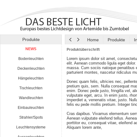
Produkte
Home
Produkte
I
NEWS
Produktüberschrift
Lorem ipsum dolor sit amet, consectetu
Bodenleuchten
elit. Aenean commodo ligula eget dolor
massa. Cum sociis natoque penatibus e
Deckenleuchten
parturient montes, nascetur ridiculus m
Hängeleuchten
Donec quam felis, ultricies nec, pellen
pretium quis, sem. Nulla consequat ma
Tischleuchten
enim. Donec pede justo, fringilla vel, al
vulputate eget, arcu. In enim justo, rho
Wandleuchten
imperdiet a, venenatis vitae, justo. Nul
felis eu pede mollis pretium. Integer tin
Einbauleuchten
Cras dapibus. Vivamus elementum semp
Strahler/Spots
Aenean vulputate eleifend tellus. Aenean
porttitor eu, consequat vitae, eleifend a
Leuchtensysteme
Aliquam lorem ante,