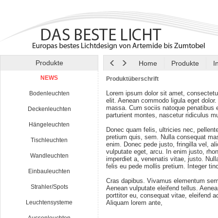
Produkte
Home
Produkte
I
NEWS
Produktüberschrift
Lorem ipsum dolor sit amet, consectetu
Bodenleuchten
elit. Aenean commodo ligula eget dolor
massa. Cum sociis natoque penatibus e
Deckenleuchten
parturient montes, nascetur ridiculus m
Hängeleuchten
Donec quam felis, ultricies nec, pellen
pretium quis, sem. Nulla consequat ma
Tischleuchten
enim. Donec pede justo, fringilla vel, al
vulputate eget, arcu. In enim justo, rho
Wandleuchten
imperdiet a, venenatis vitae, justo. Nul
felis eu pede mollis pretium. Integer tin
Einbauleuchten
Cras dapibus. Vivamus elementum semp
Strahler/Spots
Aenean vulputate eleifend tellus. Aenean
porttitor eu, consequat vitae, eleifend a
Leuchtensysteme
Aliquam lorem ante,