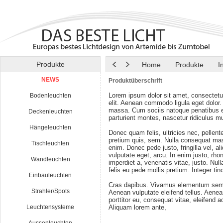
Produkte
Home
Produkte
I
NEWS
Produktüberschrift
Lorem ipsum dolor sit amet, consectetu
Bodenleuchten
elit. Aenean commodo ligula eget dolor
massa. Cum sociis natoque penatibus e
Deckenleuchten
parturient montes, nascetur ridiculus m
Hängeleuchten
Donec quam felis, ultricies nec, pellen
pretium quis, sem. Nulla consequat ma
Tischleuchten
enim. Donec pede justo, fringilla vel, al
vulputate eget, arcu. In enim justo, rho
Wandleuchten
imperdiet a, venenatis vitae, justo. Nul
felis eu pede mollis pretium. Integer tin
Einbauleuchten
Cras dapibus. Vivamus elementum semp
Strahler/Spots
Aenean vulputate eleifend tellus. Aenean
porttitor eu, consequat vitae, eleifend a
Leuchtensysteme
Aliquam lorem ante,