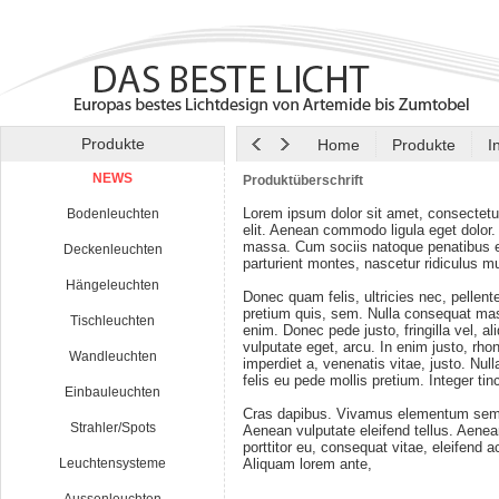
Produkte
Home
Produkte
I
NEWS
Produktüberschrift
Lorem ipsum dolor sit amet, consectetu
Bodenleuchten
elit. Aenean commodo ligula eget dolor
massa. Cum sociis natoque penatibus e
Deckenleuchten
parturient montes, nascetur ridiculus m
Hängeleuchten
Donec quam felis, ultricies nec, pellen
pretium quis, sem. Nulla consequat ma
Tischleuchten
enim. Donec pede justo, fringilla vel, al
vulputate eget, arcu. In enim justo, rho
Wandleuchten
imperdiet a, venenatis vitae, justo. Nul
felis eu pede mollis pretium. Integer tin
Einbauleuchten
Cras dapibus. Vivamus elementum semp
Strahler/Spots
Aenean vulputate eleifend tellus. Aenean
porttitor eu, consequat vitae, eleifend a
Leuchtensysteme
Aliquam lorem ante,